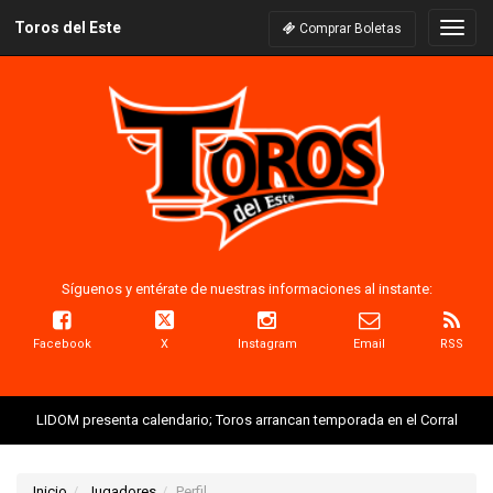
Toros del Este
Naveg
Comprar Boletas
Síguenos y entérate de nuestras informaciones al instante:
Facebook
X
Instagram
Email
RSS
LIDOM presenta calendario; Toros arrancan temporada en el Corral
Inicio
Jugadores
Perfil