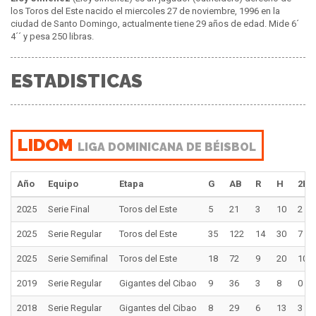
los Toros del Este nacido el miercoles 27 de noviembre, 1996 en la
ciudad de Santo Domingo, actualmente tiene 29 años de edad. Mide 6´
4´´ y pesa 250 libras.
ESTADISTICAS
LIDOM
LIGA DOMINICANA DE BÉISBOL
Año
Equipo
Etapa
G
AB
R
H
2B
2025
Serie Final
Toros del Este
5
21
3
10
2
2025
Serie Regular
Toros del Este
35
122
14
30
7
2025
Serie Semifinal
Toros del Este
18
72
9
20
10
2019
Serie Regular
Gigantes del Cibao
9
36
3
8
0
2018
Serie Regular
Gigantes del Cibao
8
29
6
13
3