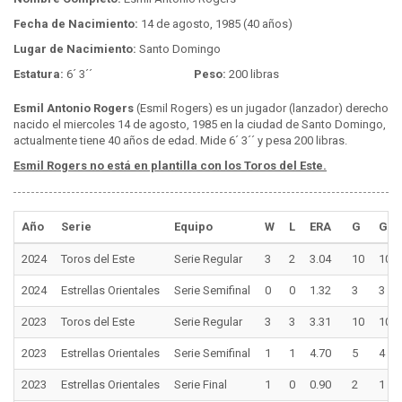
Fecha de Nacimiento:
14 de agosto, 1985 (40 años)
Lugar de Nacimiento:
Santo Domingo
Estatura:
6´ 3´´
Peso:
200 libras
Esmil Antonio Rogers
(Esmil Rogers) es un jugador (lanzador) derecho
nacido el miercoles 14 de agosto, 1985 en la ciudad de Santo Domingo,
actualmente tiene 40 años de edad. Mide 6´ 3´´ y pesa 200 libras.
Esmil Rogers no está en plantilla con los Toros del Este.
Año
Serie
Equipo
W
L
ERA
G
GS
2024
Toros del Este
Serie Regular
3
2
3.04
10
10
2024
Estrellas Orientales
Serie Semifinal
0
0
1.32
3
3
2023
Toros del Este
Serie Regular
3
3
3.31
10
10
2023
Estrellas Orientales
Serie Semifinal
1
1
4.70
5
4
2023
Estrellas Orientales
Serie Final
1
0
0.90
2
1