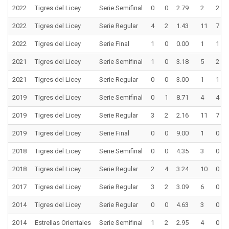
2022
Tigres del Licey
Serie Semifinal
0
0
2.79
2
2
2022
Tigres del Licey
Serie Regular
4
2
1.43
11
7
2022
Tigres del Licey
Serie Final
1
0
0.00
1
1
2021
Tigres del Licey
Serie Semifinal
1
0
3.18
5
2
2021
Tigres del Licey
Serie Regular
0
0
3.00
1
1
2019
Tigres del Licey
Serie Semifinal
0
1
8.71
4
4
2019
Tigres del Licey
Serie Regular
3
2
2.16
11
7
2019
Tigres del Licey
Serie Final
0
0
9.00
1
0
2018
Tigres del Licey
Serie Semifinal
0
0
4.35
3
0
2018
Tigres del Licey
Serie Regular
2
4
3.24
10
0
2017
Tigres del Licey
Serie Regular
3
2
3.09
6
0
2014
Tigres del Licey
Serie Regular
0
0
4.63
3
0
2014
Estrellas Orientales
Serie Semifinal
1
2
2.95
4
0