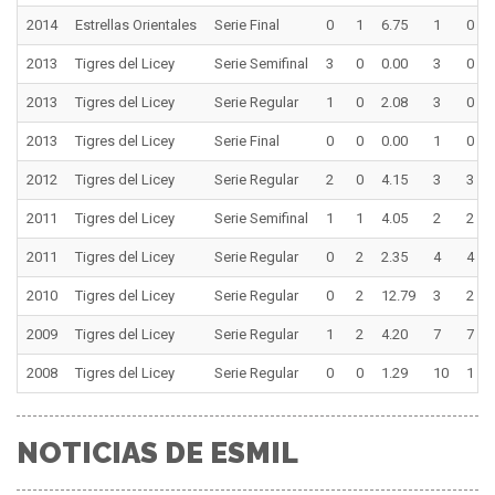
2014
Estrellas Orientales
Serie Final
0
1
6.75
1
0
2013
Tigres del Licey
Serie Semifinal
3
0
0.00
3
0
2013
Tigres del Licey
Serie Regular
1
0
2.08
3
0
2013
Tigres del Licey
Serie Final
0
0
0.00
1
0
2012
Tigres del Licey
Serie Regular
2
0
4.15
3
3
2011
Tigres del Licey
Serie Semifinal
1
1
4.05
2
2
2011
Tigres del Licey
Serie Regular
0
2
2.35
4
4
2010
Tigres del Licey
Serie Regular
0
2
12.79
3
2
2009
Tigres del Licey
Serie Regular
1
2
4.20
7
7
2008
Tigres del Licey
Serie Regular
0
0
1.29
10
1
NOTICIAS DE ESMIL