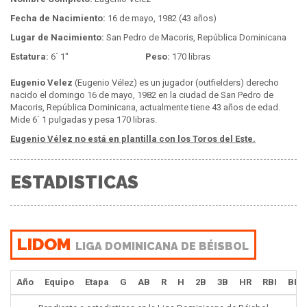
Fecha de Nacimiento:
16 de mayo, 1982 (43 años)
Lugar de Nacimiento:
San Pedro de Macoris, República Dominicana
Estatura:
6´ 1"
Peso:
170 libras
Eugenio Velez
(Eugenio Vélez) es un jugador (outfielders) derecho
nacido el domingo 16 de mayo, 1982 en la ciudad de San Pedro de
Macoris, República Dominicana, actualmente tiene 43 años de edad.
Mide 6´ 1 pulgadas y pesa 170 libras.
Eugenio Vélez no está en plantilla con los Toros del Este.
ESTADISTICAS
LIDOM
LIGA DOMINICANA DE BÉISBOL
Año
Equipo
Etapa
G
AB
R
H
2B
3B
HR
RBI
BB