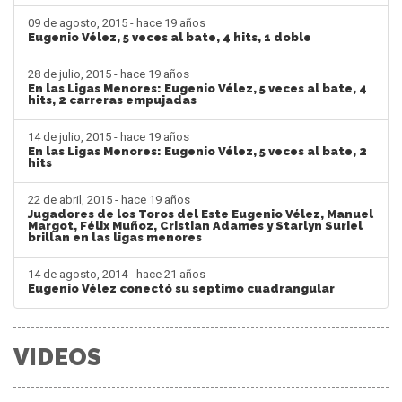
09 de agosto, 2015 - hace 19 años
Eugenio Vélez, 5 veces al bate, 4 hits, 1 doble
28 de julio, 2015 - hace 19 años
En las Ligas Menores: Eugenio Vélez, 5 veces al bate, 4
hits, 2 carreras empujadas
14 de julio, 2015 - hace 19 años
En las Ligas Menores: Eugenio Vélez, 5 veces al bate, 2
hits
22 de abril, 2015 - hace 19 años
Jugadores de los Toros del Este Eugenio Vélez, Manuel
Margot, Félix Muñoz, Cristian Adames y Starlyn Suriel
brillan en las ligas menores
14 de agosto, 2014 - hace 21 años
Eugenio Vélez conectó su septimo cuadrangular
VIDEOS