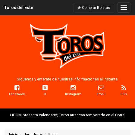
Toros del Este
Naveg
Comprar Boletas
Síguenos y entérate de nuestras informaciones al instante:
Facebook
X
Instagram
Email
RSS
LIDOM presenta calendario; Toros arrancan temporada en el Corral
Inicio
Jugadores
Perfil