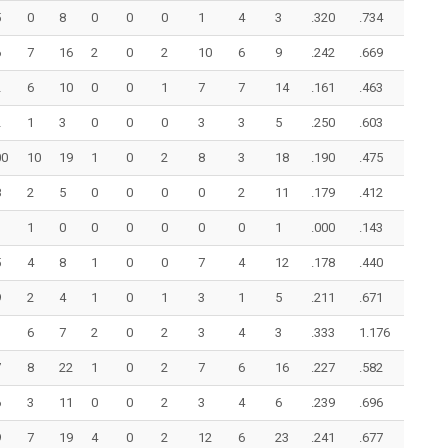
5
0
8
0
0
0
1
4
3
.320
.734
6
7
16
2
0
2
10
6
9
.242
.669
2
6
10
0
0
1
7
7
14
.161
.463
2
1
3
0
0
0
3
3
5
.250
.603
00
10
19
1
0
2
8
3
18
.190
.475
8
2
5
0
0
0
0
2
11
.179
.412
1
0
0
0
0
0
0
1
.000
.143
5
4
8
1
0
0
7
4
12
.178
.440
9
2
4
1
0
1
3
1
5
.211
.671
1
6
7
2
0
2
3
4
3
.333
1.176
7
8
22
1
0
2
7
6
16
.227
.582
6
3
11
0
0
2
3
4
6
.239
.696
9
7
19
4
0
2
12
6
23
.241
.677