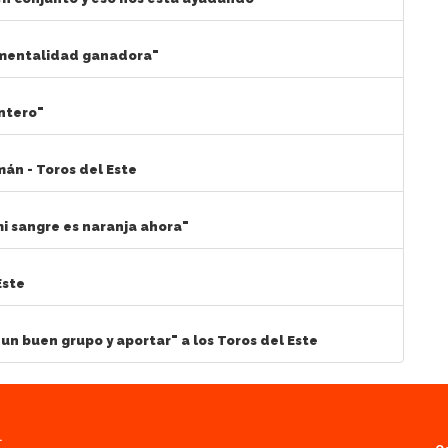
 mentalidad ganadora"
ntero"
án - Toros del Este
mi sangre es naranja ahora"
Este
un buen grupo y aportar" a los Toros del Este
.