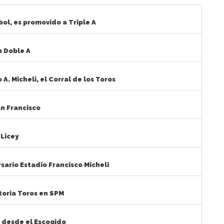
bol, es promovido a Triple A
 Doble A
A. Micheli, el Corral de los Toros
an Francisco
 Licey
sario Estadio Francisco Micheli
toria Toros en SPM
 desde el Escogido