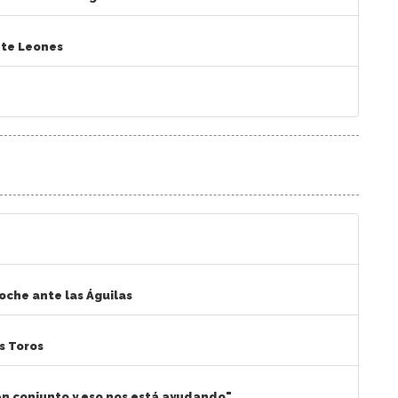
nte Leones
oche ante las Águilas
s Toros
en conjunto y eso nos está ayudando"