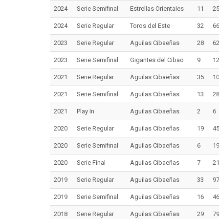
2024
Serie Semifinal
Estrellas Orientales
11
2
2024
Serie Regular
Toros del Este
32
6
2023
Serie Regular
Aguilas Cibaeñas
28
6
2023
Serie Semifinal
Gigantes del Cibao
9
1
2021
Serie Regular
Aguilas Cibaeñas
35
1
2021
Serie Semifinal
Aguilas Cibaeñas
13
2
2021
Play In
Aguilas Cibaeñas
2
6
2020
Serie Regular
Aguilas Cibaeñas
19
4
2020
Serie Semifinal
Aguilas Cibaeñas
6
1
2020
Serie Final
Aguilas Cibaeñas
7
2
2019
Serie Regular
Aguilas Cibaeñas
33
9
2019
Serie Semifinal
Aguilas Cibaeñas
16
4
2018
Serie Regular
Aguilas Cibaeñas
29
7