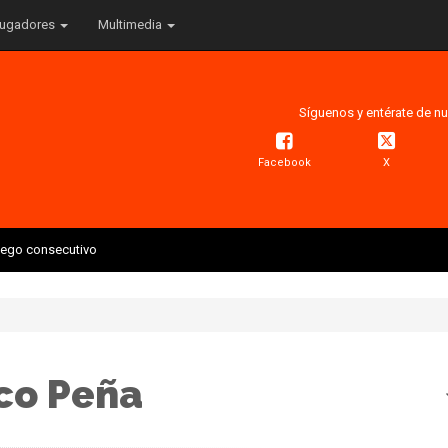
ugadores
Multimedia
Síguenos y entérate de nu
Facebook
X
juego consecutivo
co Peña