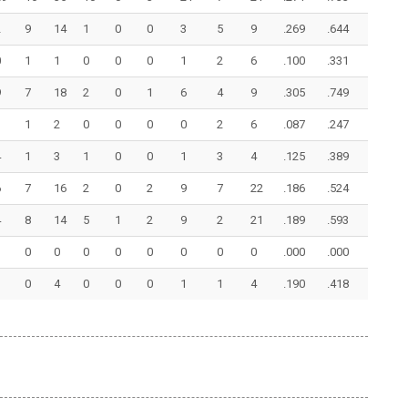
2
9
14
1
0
0
3
5
9
.269
.644
0
1
1
0
0
0
1
2
6
.100
.331
9
7
18
2
0
1
6
4
9
.305
.749
3
1
2
0
0
0
0
2
6
.087
.247
4
1
3
1
0
0
1
3
4
.125
.389
6
7
16
2
0
2
9
7
22
.186
.524
4
8
14
5
1
2
9
2
21
.189
.593
0
0
0
0
0
0
0
0
.000
.000
1
0
4
0
0
0
1
1
4
.190
.418