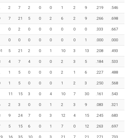
2
2
7
2
0
0
1
2
9
.219
.546
9
7
21
5
0
2
6
2
9
.266
.698
0
2
0
0
0
0
0
0
.333
.667
0
0
0
0
0
0
0
1
.000
.000
01
5
21
2
0
1
10
3
13
.208
.493
8
4
7
4
0
0
2
3
5
.184
.533
2
1
5
0
0
0
2
1
6
.227
.488
0
1
5
0
0
0
1
2
3
.250
.568
3
11
15
3
0
4
10
7
30
.161
.543
6
2
3
0
0
1
2
3
9
.083
.321
8
9
24
7
0
3
12
4
15
.245
.683
7
5
15
6
0
1
7
0
12
.263
.697
29
16
35
10
0
3
21
7
21
.271
.733