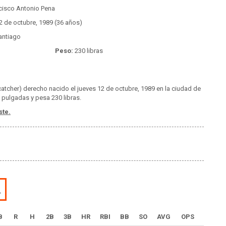
cisco Antonio Pena
2 de octubre, 1989 (36 años)
ntiago
Peso:
230 libras
atcher) derecho nacido el jueves 12 de octubre, 1989 en la ciudad de
 pulgadas y pesa 230 libras.
ste.
L
B
R
H
2B
3B
HR
RBI
BB
SO
AVG
OPS