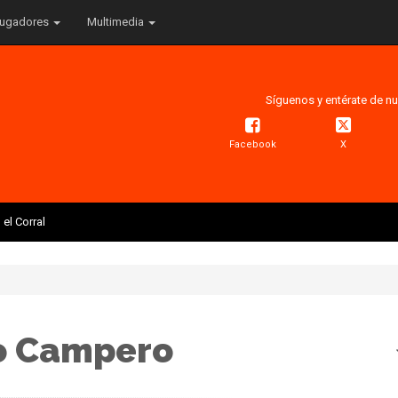
ugadores
Multimedia
Síguenos y entérate de nu
Facebook
X
el Corral
o Campero