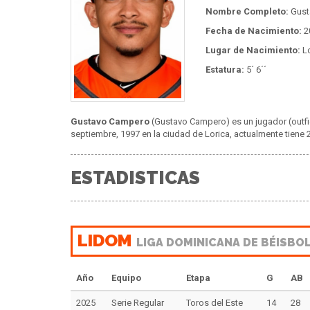
Nombre Completo:
Gust
Fecha de Nacimiento:
2
Lugar de Nacimiento:
Lo
Estatura:
5´ 6´´
Gustavo Campero
(Gustavo Campero) es un jugador (outfi
septiembre, 1997 en la ciudad de Lorica, actualmente tiene 2
ESTADISTICAS
LIDOM
LIGA DOMINICANA DE BÉISBO
Año
Equipo
Etapa
G
AB
2025
Serie Regular
Toros del Este
14
28