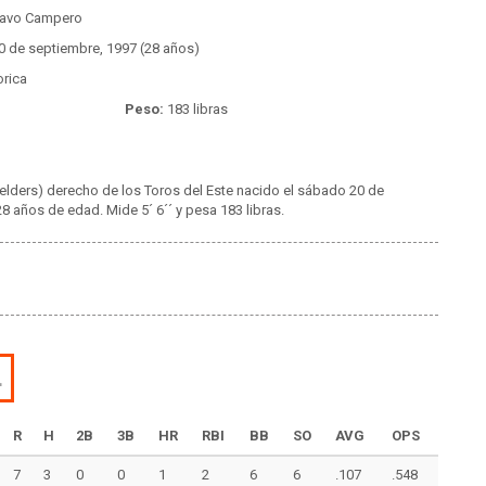
avo Campero
0 de septiembre, 1997 (28 años)
rica
Peso:
183 libras
elders) derecho de los Toros del Este nacido el sábado 20 de
8 años de edad. Mide 5´ 6´´ y pesa 183 libras.
L
R
H
2B
3B
HR
RBI
BB
SO
AVG
OPS
7
3
0
0
1
2
6
6
.107
.548