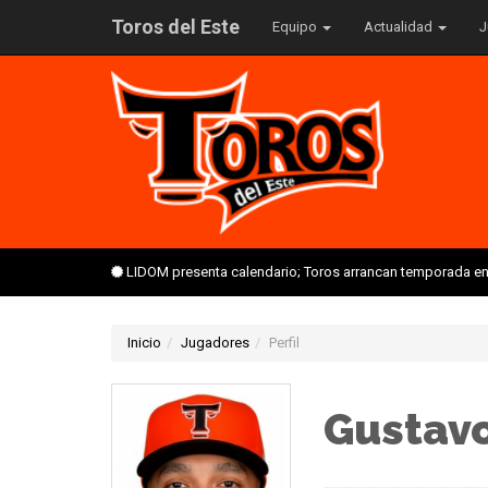
Toros del Este
Equipo
Actualidad
J
LIDOM presenta calendario; Toros arrancan temporada en 
Inicio
Jugadores
Perfil
Gustav