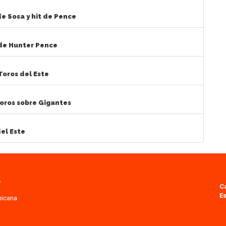
e Sosa y hit de Pence
 de Hunter Pence
Toros del Este
Toros sobre Gigantes
el Este
.
C
Es
nicana