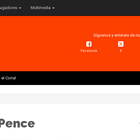
ugadores
Multimedia
Síguenos y entérate de nu
Facebook
X
el Corral
 Pence