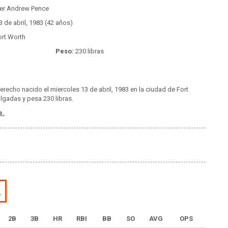
er Andrew Pence
 de abril, 1983 (42 años)
rt Worth
Peso:
230 libras
erecho nacido el miercoles 13 de abril, 1983 en la ciudad de Fort
lgadas y pesa 230 libras.
e.
L
2B
3B
HR
RBI
BB
SO
AVG
OPS