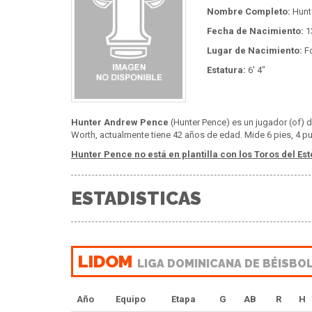
Nombre Completo:
Hunt
Fecha de Nacimiento:
13
Lugar de Nacimiento:
Fo
Estatura:
6' 4"
Hunter Andrew Pence
(Hunter Pence) es un jugador (of) d
Worth, actualmente tiene 42 años de edad. Mide 6 pies, 4 pu
Hunter Pence no está en plantilla con los Toros del Est
ESTADISTICAS
LIDOM
LIGA DOMINICANA DE BÉISBO
Año
Equipo
Etapa
G
AB
R
H