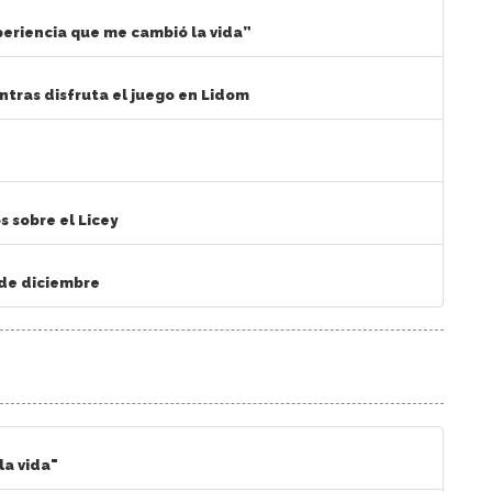
periencia que me cambió la vida”
tras disfruta el juego en Lidom
 sobre el Licey
 de diciembre
la vida"