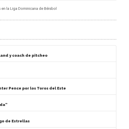
s en la Liga Dominicana de Béisbol
land y coach de pitcheo
er Pence por los Toros del Este
ida”
go de Estrellas