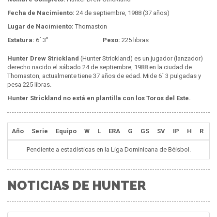
Fecha de Nacimiento:
24 de septiembre, 1988 (37 años)
Lugar de Nacimiento:
Thomaston
Estatura:
6´ 3"
Peso:
225 libras
Hunter Drew Strickland
(Hunter Strickland) es un jugador (lanzador)
derecho nacido el sábado 24 de septiembre, 1988 en la ciudad de
Thomaston, actualmente tiene 37 años de edad. Mide 6´ 3 pulgadas y
pesa 225 libras.
Hunter Strickland no está en plantilla con los Toros del Este.
Año
Serie
Equipo
W
L
ERA
G
GS
SV
IP
H
R
E
Pendiente a estadisticas en la Liga Dominicana de Béisbol.
NOTICIAS DE HUNTER