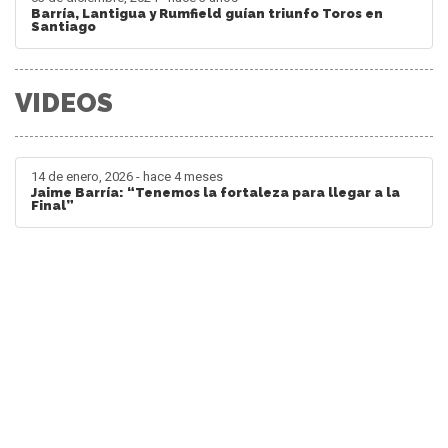
Barría, Lantigua y Rumfield guían triunfo Toros en
Santiago
VIDEOS
14 de enero, 2026 - hace 4 meses
Jaime Barría: “Tenemos la fortaleza para llegar a la
Final”