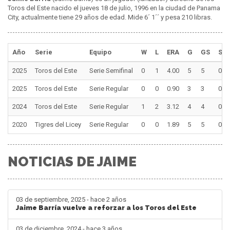
Toros del Este nacido el jueves 18 de julio, 1996 en la ciudad de Panama
City, actualmente tiene 29 años de edad. Mide 6´ 1´´ y pesa 210 libras.
Año
Serie
Equipo
W
L
ERA
G
GS
SV
2025
Toros del Este
Serie Semifinal
0
1
4.00
5
5
0
2025
Toros del Este
Serie Regular
0
0
0.90
3
3
0
2024
Toros del Este
Serie Regular
1
2
3.12
4
4
0
2020
Tigres del Licey
Serie Regular
0
0
1.89
5
5
0
NOTICIAS DE JAIME
03 de septiembre, 2025 - hace 2 años
Jaime Barría vuelve a reforzar a los Toros del Este
03 de diciembre, 2024 - hace 3 años