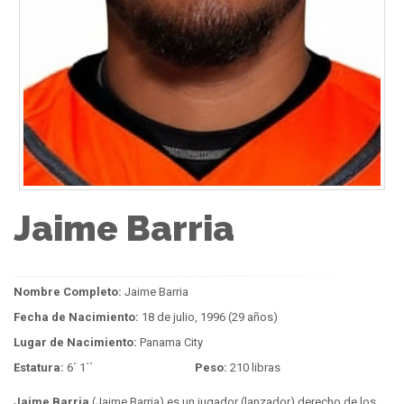
Jaime Barria
Nombre Completo:
Jaime Barria
Fecha de Nacimiento:
18 de julio, 1996 (29 años)
Lugar de Nacimiento:
Panama City
Estatura:
6´ 1´´
Peso:
210 libras
Jaime Barria
(Jaime Barria) es un jugador (lanzador) derecho de los