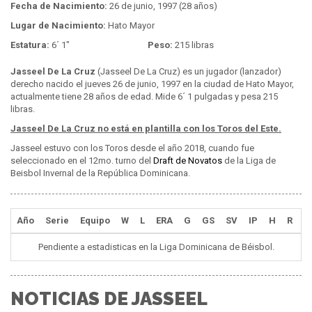
Fecha de Nacimiento:
26 de junio, 1997 (28 años)
Lugar de Nacimiento:
Hato Mayor
Estatura:
6´ 1"
Peso:
215 libras
Jasseel De La Cruz
(Jasseel De La Cruz) es un jugador (lanzador)
derecho nacido el jueves 26 de junio, 1997 en la ciudad de Hato Mayor,
actualmente tiene 28 años de edad. Mide 6´ 1 pulgadas y pesa 215
libras.
Jasseel De La Cruz no está en plantilla con los Toros del Este.
Jasseel estuvo con los Toros desde el año 2018, cuando fue
seleccionado en el 12mo. turno del
Draft de Novatos
de la Liga de
Beisbol Invernal de la República Dominicana.
Año
Serie
Equipo
W
L
ERA
G
GS
SV
IP
H
R
E
Pendiente a estadisticas en la Liga Dominicana de Béisbol.
NOTICIAS DE JASSEEL