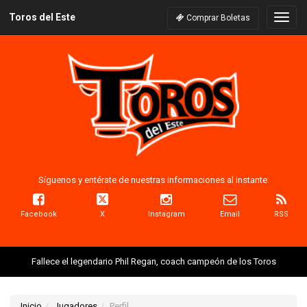
Toros del Este
Naveg
Comprar Boletas
Síguenos y entérate de nuestras informaciones al instante:
Facebook
X
Instagram
Email
RSS
Fallece el legendario Phil Regan, coach campeón de los Toros
Inicio
Jugadores
Perfil