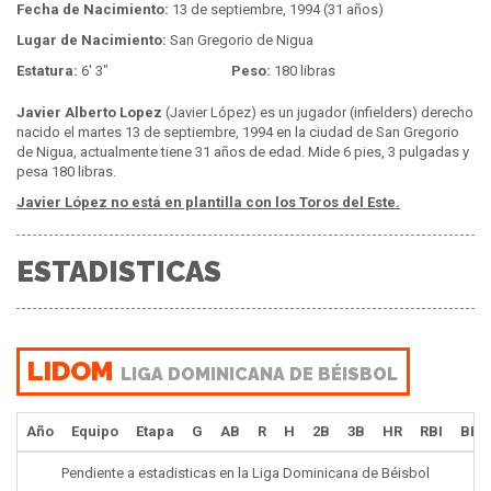
Fecha de Nacimiento:
13 de septiembre, 1994 (31 años)
Lugar de Nacimiento:
San Gregorio de Nigua
Estatura:
6' 3"
Peso:
180 libras
Javier Alberto Lopez
(Javier López) es un jugador (infielders) derecho
nacido el martes 13 de septiembre, 1994 en la ciudad de San Gregorio
de Nigua, actualmente tiene 31 años de edad. Mide 6 pies, 3 pulgadas y
pesa 180 libras.
Javier López no está en plantilla con los Toros del Este.
ESTADISTICAS
LIDOM
LIGA DOMINICANA DE BÉISBOL
Año
Equipo
Etapa
G
AB
R
H
2B
3B
HR
RBI
BB
Pendiente a estadisticas en la Liga Dominicana de Béisbol