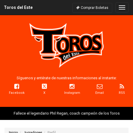
Toros del Este
Naveg
Comprar Boletas
Síguenos y entérate de nuestras informaciones al instante:
Facebook
X
Instagram
Email
RSS
Fallece el legendario Phil Regan, coach campeón de los Toros
Inicio
Jugadores
Perfil