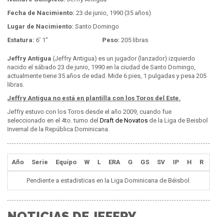
Fecha de Nacimiento:
23 de junio, 1990 (35 años)
Lugar de Nacimiento:
Santo Domingo
Estatura:
6' 1"
Peso:
205 libras
Jeffry Antigua
(Jeffry Antigua) es un jugador (lanzador) izquierdo
nacido el sábado 23 de junio, 1990 en la ciudad de Santo Domingo,
actualmente tiene 35 años de edad. Mide 6 pies, 1 pulgadas y pesa 205
libras.
Jeffry Antigua no está en plantilla con los Toros del Este.
Jeffry estuvo con los Toros desde el año 2009, cuando fue
seleccionado en el 4to. turno del
Draft de Novatos
de la Liga de Beisbol
Invernal de la República Dominicana.
Año
Serie
Equipo
W
L
ERA
G
GS
SV
IP
H
R
E
Pendiente a estadisticas en la Liga Dominicana de Béisbol.
NOTICIAS DE JEFFRY