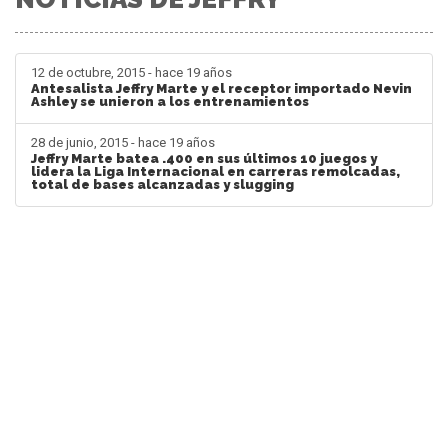
12 de octubre, 2015 - hace 19 años
Antesalista Jeffry Marte y el receptor importado Nevin
Ashley se unieron a los entrenamientos
28 de junio, 2015 - hace 19 años
Jeffry Marte batea .400 en sus últimos 10 juegos y
lidera la Liga Internacional en carreras remolcadas,
total de bases alcanzadas y slugging