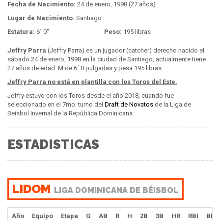
Fecha de Nacimiento:
24 de enero, 1998 (27 años)
Lugar de Nacimiento:
Santiago
Estatura:
6´ 0"
Peso:
195 libras
Jeffry Parra
(Jeffry Parra) es un jugador (catcher) derecho nacido el
sábado 24 de enero, 1998 en la ciudad de Santiago, actualmente tiene
27 años de edad. Mide 6´ 0 pulgadas y pesa 195 libras.
Jeffry Parra no está en plantilla con los Toros del Este.
Jeffry estuvo con los Toros desde el año 2018, cuando fue
seleccionado en el 7mo. turno del
Draft de Novatos
de la Liga de
Beisbol Invernal de la República Dominicana.
ESTADISTICAS
LIDOM
LIGA DOMINICANA DE BÉISBOL
Año
Equipo
Etapa
G
AB
R
H
2B
3B
HR
RBI
BB