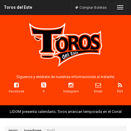
Toros del Este
Naveg
Comprar Boletas
Síguenos y entérate de nuestras informaciones al instante:
Facebook
X
Instagram
Email
RSS
LIDOM presenta calendario; Toros arrancan temporada en el Corral
Inicio
Jugadores
Perfil