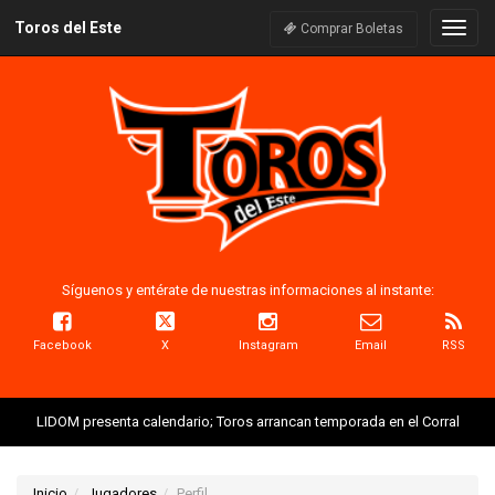
Toros del Este
Naveg
Comprar Boletas
Síguenos y entérate de nuestras informaciones al instante:
Facebook
X
Instagram
Email
RSS
LIDOM presenta calendario; Toros arrancan temporada en el Corral
Inicio
Jugadores
Perfil