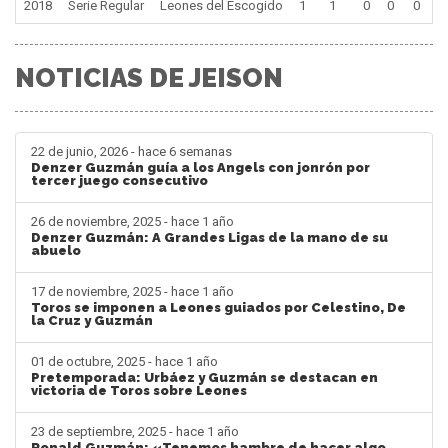
2018
Serie Regular
Leones del Escogido
1
1
0
0
0
NOTICIAS DE JEISON
22 de junio, 2026 - hace 6 semanas
Denzer Guzmán guía a los Angels con jonrón por
tercer juego consecutivo
26 de noviembre, 2025 - hace 1 año
Denzer Guzmán: A Grandes Ligas de la mano de su
abuelo
17 de noviembre, 2025 - hace 1 año
Toros se imponen a Leones guiados por Celestino, De
la Cruz y Guzmán
01 de octubre, 2025 - hace 1 año
Pretemporada: Urbáez y Guzmán se destacan en
victoria de Toros sobre Leones
23 de septiembre, 2025 - hace 1 año
Ronald Guzmán: «Tenemos hambre de hacer algo