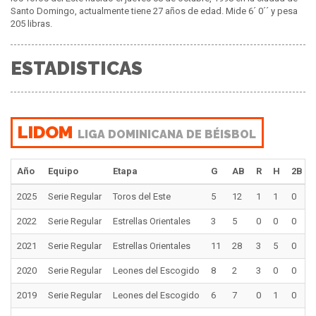
Santo Domingo, actualmente tiene 27 años de edad. Mide 6´ 0´´ y pesa
205 libras.
ESTADISTICAS
LIDOM
LIGA DOMINICANA DE BÉISBOL
Año
Equipo
Etapa
G
AB
R
H
2B
2025
Serie Regular
Toros del Este
5
12
1
1
0
2022
Serie Regular
Estrellas Orientales
3
5
0
0
0
2021
Serie Regular
Estrellas Orientales
11
28
3
5
0
2020
Serie Regular
Leones del Escogido
8
2
3
0
0
2019
Serie Regular
Leones del Escogido
6
7
0
1
0