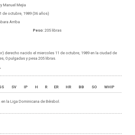
y Manuel Mejia
1 de octubre, 1989 (36 años)
bara Arriba
Peso:
205 libras
or) derecho nacido el miercoles 11 de octubre, 1989 en la ciudad de
es, 0 pulgadas y pesa 205 libras.
.
GS
SV
IP
H
R
ER
HR
BB
SO
WHIP
 en la Liga Dominicana de Béisbol.