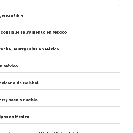
gencia libre
ry consigue salvamento en México
acha, Jenrry salva en México
en México
Mexicana de Beisbol
enrry pasa a Puebla
ipos en México