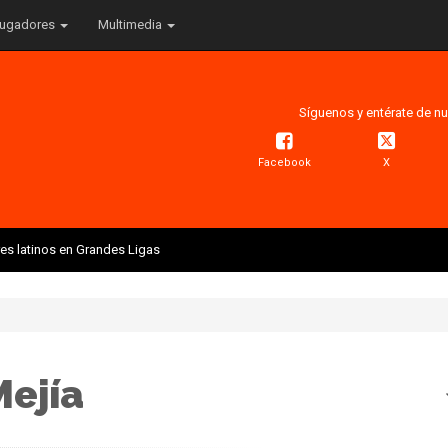
ugadores
Multimedia
Síguenos y entérate de nu
Facebook
X
res latinos en Grandes Ligas
Mejía