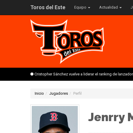
Toros del Este
Equipo
Actualidad
J
Cristopher Sánchez vuelve a liderar el ranking de lanzado
Inicio
Jugadores
Perfil
Jenrry 