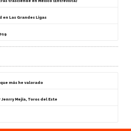
tras trasciende en México (Entrevista)
d en Las Grandes Ligas
2019
a que más he valorado
Jenrry Mejía, Toros del Este