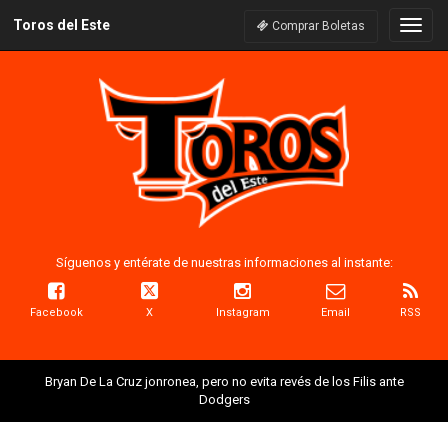
Toros del Este
Naveg
Comprar Boletas
Síguenos y entérate de nuestras informaciones al instante:
Facebook
X
Instagram
Email
RSS
Bryan De La Cruz jonronea, pero no evita revés de los Filis ante
Dodgers