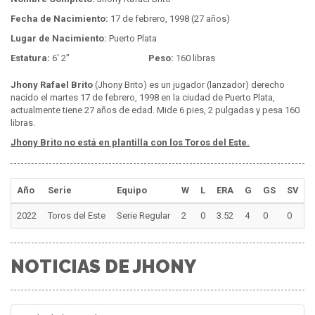
Fecha de Nacimiento:
17 de febrero, 1998 (27 años)
Lugar de Nacimiento:
Puerto Plata
Estatura:
6' 2"
Peso:
160 libras
Jhony Rafael Brito
(Jhony Brito) es un jugador (lanzador) derecho
nacido el martes 17 de febrero, 1998 en la ciudad de Puerto Plata,
actualmente tiene 27 años de edad. Mide 6 pies, 2 pulgadas y pesa 160
libras.
Jhony Brito no está en plantilla con los Toros del Este.
Año
Serie
Equipo
W
L
ERA
G
GS
SV
I
2022
Toros del Este
Serie Regular
2
0
3.52
4
0
0
7
NOTICIAS DE JHONY