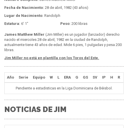
Fecha de Nacimiento:
28 de abril, 1982 (43 años)
Lugar de Nacimiento:
Randolph
Estatura:
6' 1"
Peso:
200 libras
James Matthew Miller
(Jim Miller) es un jugador (lanzador) derecho
nacido el miercoles 28 de abril, 1982 en la ciudad de Randolph,
actualmente tiene 43 años de edad. Mide 6 pies, 1 pulgadas y pesa 200
libras.
Jim Miller no está en plantilla con los Toros del Este.
Año
Serie
Equipo
W
L
ERA
G
GS
SV
IP
H
R
E
Pendiente a estadisticas en la Liga Dominicana de Béisbol.
NOTICIAS DE JIM