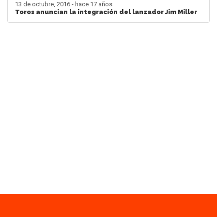
13 de octubre, 2016 - hace 17 años
Toros anuncian la integración del lanzador Jim Miller