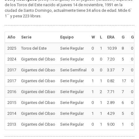
de los Toros del Este nacido el jueves 14 de noviembre, 1991 en la
ciudad de Santo Domingo, actualmente tiene 34 años de edad. Mide 6´
1´´ y pesa 223 libras.
Año
Serie
Equipo
W
L
ERA
G
GS
2025
Toros del Este
Serie Regular
0
1
10.39
8
0
2024
Gigantes del Cibao
Serie Regular
0
0
7.20
5
0
2017
Gigantes del Cibao
Serie Semifinal
0
0
3.37
7
0
2017
Gigantes del Cibao
Serie Regular
1
1
0.82
17
0
2016
Gigantes del Cibao
Serie Regular
1
2
7.71
7
0
2015
Gigantes del Cibao
Serie Regular
0
1
2.89
6
0
2014
Gigantes del Cibao
Serie Regular
1
1
4.29
5
0
2013
Gigantes del Cibao
Serie Regular
0
1
9.00
1
0