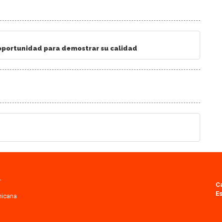
 oportunidad para demostrar su calidad
.
C
Es
nicana