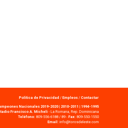
Política de Privacidad
/
Empleos
/
Contactar
ampeones Nacionales 2019-2020
|
2010-2011
|
1994-1995
tadio Francisco A. Micheli
- La Romana, Rep. Dominicana
Teléfono:
809-556-6188 / 89 -
Fax:
809-550-1550
Email:
info@torosdeleste.com