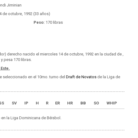
ndi Jiminian
4 de octubre, 1992 (33 años)
Peso:
170 libras
or) derecho nacido el miercoles 14 de octubre, 1992 en la ciudad de ,
y pesa 170 libras.
 Este.
e seleccionado en el 10mo. turno del
Draft de Novatos
de la Liga de
GS
SV
IP
H
R
ER
HR
BB
SO
WHIP
 en la Liga Dominicana de Béisbol.