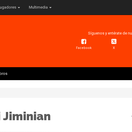
ugadores
Multimedia
Síguenos y entérate de nu
Facebook
X
Toros
 Jiminian