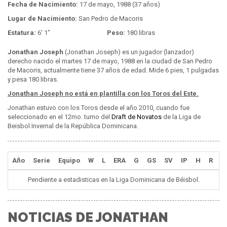
Fecha de Nacimiento:
17 de mayo, 1988 (37 años)
Lugar de Nacimiento:
San Pedro de Macoris
Estatura:
6' 1"
Peso:
180 libras
Jonathan Joseph
(Jonathan Joseph) es un jugador (lanzador)
derecho nacido el martes 17 de mayo, 1988 en la ciudad de San Pedro
de Macoris, actualmente tiene 37 años de edad. Mide 6 pies, 1 pulgadas
y pesa 180 libras.
Jonathan Joseph no está en plantilla con los Toros del Este.
Jonathan estuvo con los Toros desde el año 2010, cuando fue
seleccionado en el 12mo. turno del
Draft de Novatos
de la Liga de
Beisbol Invernal de la República Dominicana.
Año
Serie
Equipo
W
L
ERA
G
GS
SV
IP
H
R
E
Pendiente a estadisticas en la Liga Dominicana de Béisbol.
NOTICIAS DE JONATHAN