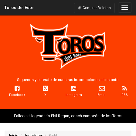
Toros del Este
Naveg
Comprar Boletas
Síguenos y entérate de nuestras informaciones al instante:
Facebook
X
Instagram
Email
RSS
Fallece el legendario Phil Regan, coach campeón de los Toros
Inicio
Jugadores
Perfil