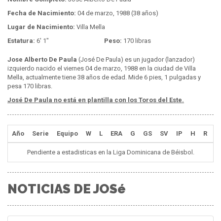
Fecha de Nacimiento:
04 de marzo, 1988 (38 años)
Lugar de Nacimiento:
Villa Mella
Estatura:
6' 1"
Peso:
170 libras
Jose Alberto De Paula
(José De Paula) es un jugador (lanzador)
izquierdo nacido el viernes 04 de marzo, 1988 en la ciudad de Villa
Mella, actualmente tiene 38 años de edad. Mide 6 pies, 1 pulgadas y
pesa 170 libras.
José De Paula no está en plantilla con los Toros del Este.
Año
Serie
Equipo
W
L
ERA
G
GS
SV
IP
H
R
E
Pendiente a estadisticas en la Liga Dominicana de Béisbol.
NOTICIAS DE JOSé