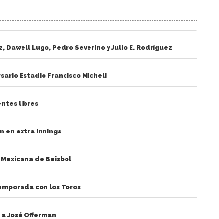
z, Dawell Lugo, Pedro Severino y Julio E. Rodríguez
sario Estadio Francisco Micheli
ntes libres
n en extra innings
a Mexicana de Beisbol
temporada con los Toros
 a José Offerman