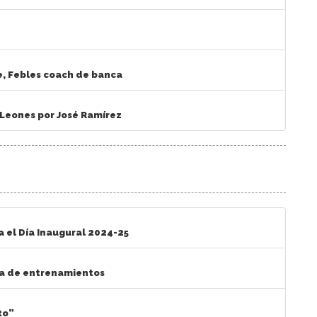
e, Febles coach de banca
 Leones por José Ramírez
a el Día Inaugural 2024-25
na de entrenamientos
to”