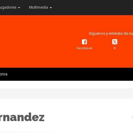
ugadores
Multimedia
Síguenos y entérate de nu
Facebook
X
Toros
rnandez