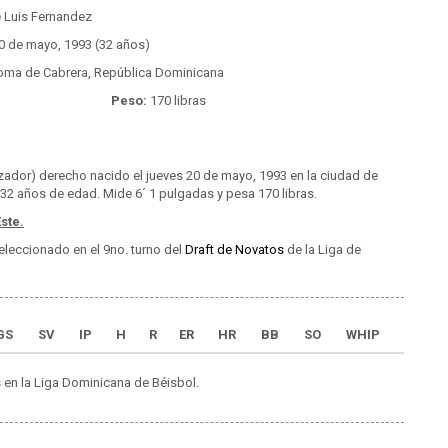
 Luis Fernandez
0 de mayo, 1993 (32 años)
ma de Cabrera, República Dominicana
Peso:
170 libras
zador) derecho nacido el jueves 20 de mayo, 1993 en la ciudad de
32 años de edad. Mide 6´ 1 pulgadas y pesa 170 libras.
ste.
eleccionado en el 9no. turno del
Draft de Novatos
de la Liga de
GS
SV
IP
H
R
ER
HR
BB
SO
WHIP
 en la Liga Dominicana de Béisbol.