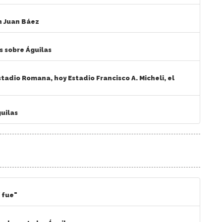
n Juan Báez
s sobre Águilas
stadio Romana, hoy Estadio Francisco A. Micheli, el
uilas
í fue"