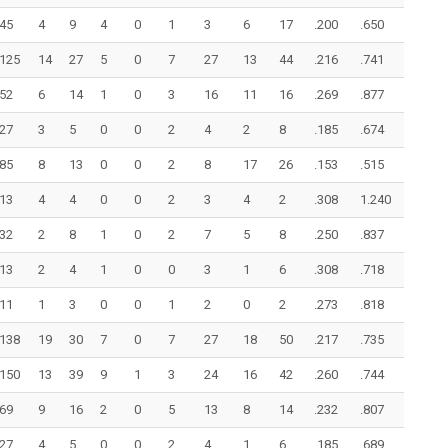
45
4
9
4
0
1
3
6
17
.200
.650
125
14
27
5
0
7
27
13
44
.216
.741
52
6
14
1
0
3
16
11
16
.269
.877
27
3
5
0
0
2
4
2
8
.185
.674
85
8
13
0
0
2
8
17
26
.153
.515
13
4
4
0
0
2
3
4
2
.308
1.240
32
2
8
1
0
2
7
5
8
.250
.837
13
2
4
1
0
0
3
1
6
.308
.718
11
1
3
0
0
1
2
0
2
.273
.818
138
19
30
7
0
7
27
18
50
.217
.735
150
13
39
9
1
3
24
16
42
.260
.744
69
9
16
2
0
5
13
8
14
.232
.807
27
4
5
0
0
2
4
1
6
.185
.689