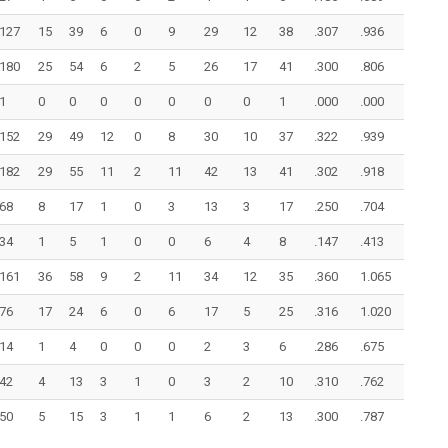
127
15
39
6
0
9
29
12
38
.307
.936
180
25
54
6
2
5
26
17
41
.300
.806
1
0
0
0
0
0
0
0
1
.000
.000
152
29
49
12
0
8
30
10
37
.322
.939
182
29
55
11
2
11
42
13
41
.302
.918
68
8
17
1
0
3
13
3
17
.250
.704
34
1
5
1
0
0
6
4
8
.147
.413
161
36
58
9
2
11
34
12
35
.360
1.065
76
17
24
6
0
6
17
5
25
.316
1.020
14
1
4
0
0
0
2
3
6
.286
.675
42
4
13
3
1
0
3
2
10
.310
.762
50
5
15
3
1
1
6
2
13
.300
.787