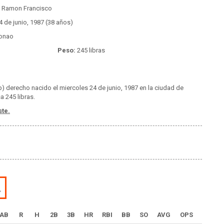
 Ramon Francisco
 de junio, 1987 (38 años)
onao
Peso:
245 libras
) derecho nacido el miercoles 24 de junio, 1987 en la ciudad de
a 245 libras.
ste.
L
AB
R
H
2B
3B
HR
RBI
BB
SO
AVG
OPS