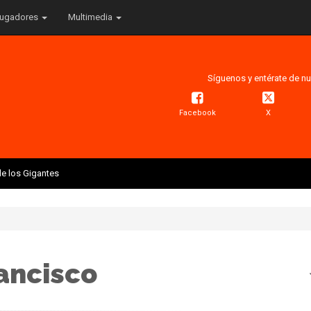
ugadores
Multimedia
Síguenos y entérate de nu
Facebook
X
e los Gigantes
ancisco