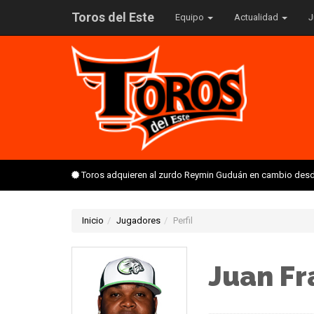
Toros del Este
Equipo
Actualidad
J
Toros adquieren al zurdo Reymin Guduán en cambio desd
Inicio
Jugadores
Perfil
Juan Fr