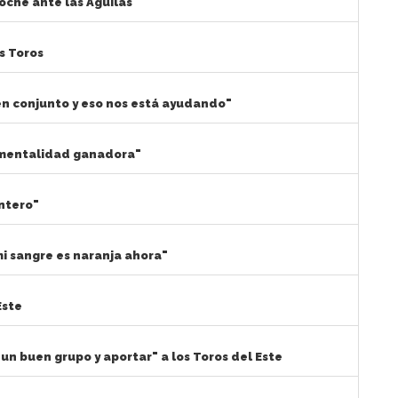
oche ante las Águilas
s Toros
en conjunto y eso nos está ayudando"
 mentalidad ganadora"
ntero"
mi sangre es naranja ahora"
Este
un buen grupo y aportar" a los Toros del Este