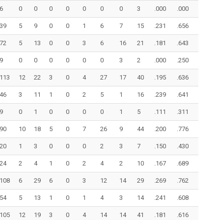
6
0
0
0
0
0
0
0
3
.000
.000
39
5
9
0
0
1
6
7
15
.231
.656
72
5
13
0
0
3
6
16
21
.181
.643
9
0
0
0
0
0
0
3
2
.000
.250
113
12
22
3
0
4
27
17
40
.195
.636
46
3
11
1
0
2
5
1
16
.239
.641
9
0
1
0
0
0
0
1
5
.111
.311
90
10
18
5
0
7
26
9
44
.200
.776
20
1
3
0
0
0
2
3
7
.150
.430
24
2
4
1
0
2
4
2
10
.167
.689
108
6
29
6
0
3
12
14
29
.269
.762
54
5
13
1
0
1
4
3
14
.241
.608
105
12
19
3
0
4
14
14
41
.181
.616