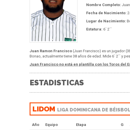
Nombre Completo:
Juan
Fecha de Nacimiento:
24
Lugar de Nacimiento:
B
Estatura:
6´ 2´´
Juan Ramon Francisco
(Juan Francisco) es un jugador (3b
Bonao, actualmente tiene 38 años de edad. Mide 6´ 2´´ y pes
Juan Francisco no está en plantilla con los Toros del E
ESTADISTICAS
LIDOM
LIGA DOMINICANA DE BÉISBO
Año
Equipo
Etapa
G