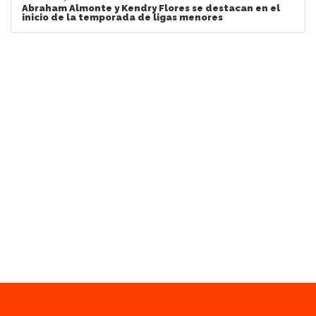
Abraham Almonte y Kendry Flores se destacan en el
inicio de la temporada de ligas menores