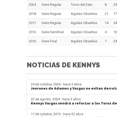
2024
Serie Regular
Toros del Este
8
29
2018
Serie Regular
Aguilas Cibaeñas
21
77
2017
Serie Regular
Aguilas Cibaeñas
14
54
2016
Serie Semifinal
Aguilas Cibaeñas
4
10
2016
Serie Final
Aguilas Cibaeñas
7
24
NOTICIAS DE KENNYS
24 de octubre, 2024 - hace 3 años
Jonrones de Adames y Vargas no evitan derrot
22 de agosto, 2024 - hace 3 años
Kennys Vargas vendrá a reforzar a los Toros de
17 de octubre, 2013 - hace 22 años