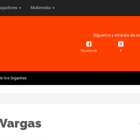
ugadores
Multimedia
Síguenos y entérate de nu
Facebook
X
e los Gigantes
 Vargas