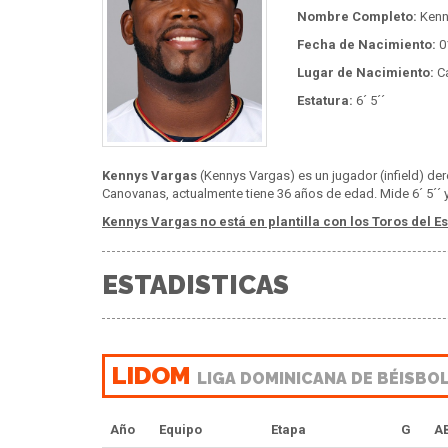
Nombre Completo:
Kenn
Fecha de Nacimiento:
0
Lugar de Nacimiento:
C
Estatura:
6´ 5´´
Kennys Vargas
(Kennys Vargas) es un jugador (infield) de
Canovanas, actualmente tiene 36 años de edad. Mide 6´ 5´´ y
Kennys Vargas no está en plantilla con los Toros del Es
ESTADISTICAS
LIDOM
LIGA DOMINICANA DE BÉISBO
Año
Equipo
Etapa
G
A