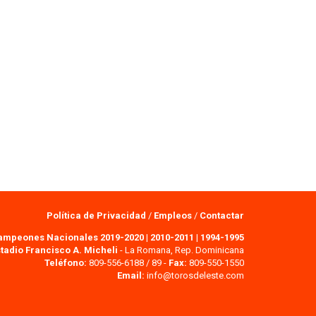
Política de Privacidad
/
Empleos
/
Contactar
ampeones Nacionales 2019-2020
|
2010-2011
|
1994-1995
tadio Francisco A. Micheli
- La Romana, Rep. Dominicana
Teléfono:
809-556-6188 / 89 -
Fax:
809-550-1550
Email:
info@torosdeleste.com