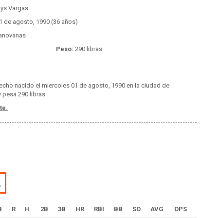
ys Vargas
1 de agosto, 1990 (36 años)
anovanas
Peso:
290 libras
recho nacido el miercoles 01 de agosto, 1990 en la ciudad de
 pesa 290 libras.
te.
L
B
R
H
2B
3B
HR
RBI
BB
SO
AVG
OPS