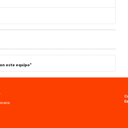
on este equipo"
.
C
Es
nicana