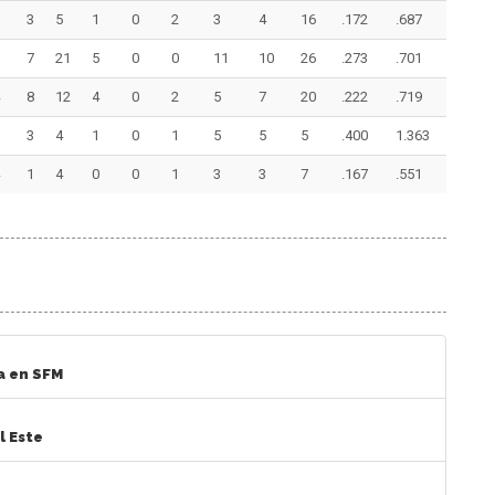
3
5
1
0
2
3
4
16
.172
.687
7
21
5
0
0
11
10
26
.273
.701
8
12
4
0
2
5
7
20
.222
.719
3
4
1
0
1
5
5
5
.400
1.363
1
4
0
0
1
3
3
7
.167
.551
a en SFM
l Este