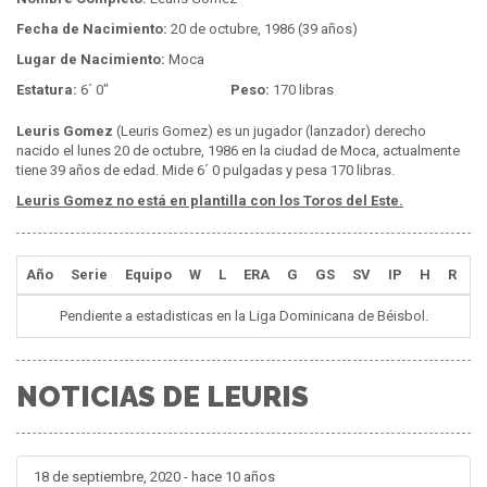
Fecha de Nacimiento:
20 de octubre, 1986 (39 años)
Lugar de Nacimiento:
Moca
Estatura:
6´ 0"
Peso:
170 libras
Leuris Gomez
(Leuris Gomez) es un jugador (lanzador) derecho
nacido el lunes 20 de octubre, 1986 en la ciudad de Moca, actualmente
tiene 39 años de edad. Mide 6´ 0 pulgadas y pesa 170 libras.
Leuris Gomez no está en plantilla con los Toros del Este.
Año
Serie
Equipo
W
L
ERA
G
GS
SV
IP
H
R
E
Pendiente a estadisticas en la Liga Dominicana de Béisbol.
NOTICIAS DE LEURIS
18 de septiembre, 2020 - hace 10 años