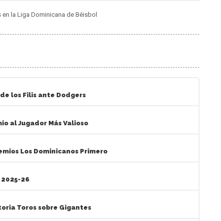
s en la Liga Dominicana de Béisbol
de los Filis ante Dodgers
mio al Jugador Más Valioso
remios Los Dominicanos Primero
 2025-26
ctoria Toros sobre Gigantes