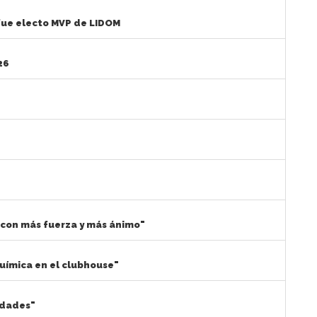
 fue electo MVP de LIDOM
26
con más fuerza y más ánimo"
química en el clubhouse"
idades"