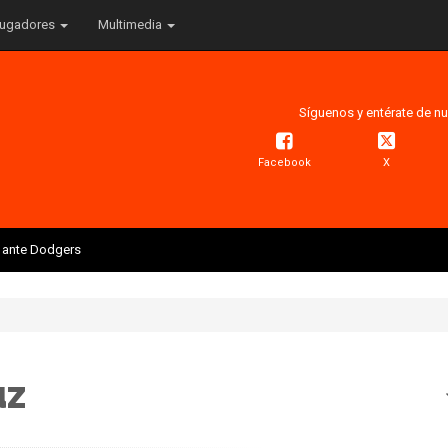
ugadores
Multimedia
Síguenos y entérate de nu
Facebook
X
is ante Dodgers
uz