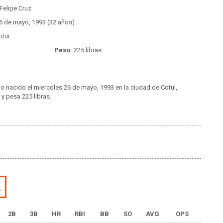
Felipe Cruz
6 de mayo, 1993 (32 años)
tui
Peso:
225 libras
ho nacido el miercoles 26 de mayo, 1993 en la ciudad de Cotui,
y pesa 225 libras.
L
2B
3B
HR
RBI
BB
SO
AVG
OPS