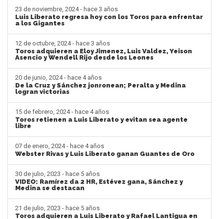
23 de noviembre, 2024 - hace 3 años
Luis Liberato regresa hoy con los Toros para enfrentar
a los Gigantes
12 de octubre, 2024 - hace 3 años
Toros adquieren a Eloy Jimenez, Luis Valdez, Yeison
Asencio y Wendell Rijo desde los Leones
20 de junio, 2024 - hace 4 años
De la Cruz y Sánchez jonronean; Peralta y Medina
logran victorias
15 de febrero, 2024 - hace 4 años
Toros retienen a Luis Liberato y evitan sea agente
libre
07 de enero, 2024 - hace 4 años
Webster Rivas y Luis Liberato ganan Guantes de Oro
30 de julio, 2023 - hace 5 años
VIDEO: Ramírez da 2 HR, Estévez gana, Sánchez y
Medina se destacan
21 de julio, 2023 - hace 5 años
Toros adquieren a Luis Liberato y Rafael Lantigua en