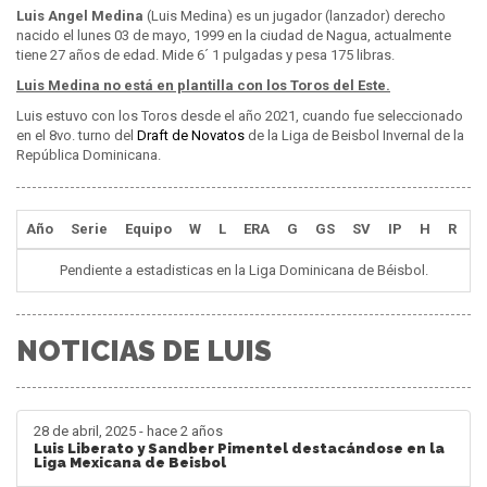
Luis Angel Medina
(Luis Medina) es un jugador (lanzador) derecho
nacido el lunes 03 de mayo, 1999 en la ciudad de Nagua, actualmente
tiene 27 años de edad. Mide 6´ 1 pulgadas y pesa 175 libras.
Luis Medina no está en plantilla con los Toros del Este.
Luis estuvo con los Toros desde el año 2021, cuando fue seleccionado
en el 8vo. turno del
Draft de Novatos
de la Liga de Beisbol Invernal de la
República Dominicana.
Año
Serie
Equipo
W
L
ERA
G
GS
SV
IP
H
R
E
Pendiente a estadisticas en la Liga Dominicana de Béisbol.
NOTICIAS DE LUIS
28 de abril, 2025 - hace 2 años
Luis Liberato y Sandber Pimentel destacándose en la
Liga Mexicana de Beisbol