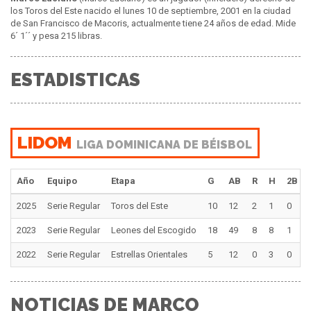
los Toros del Este nacido el lunes 10 de septiembre, 2001 en la ciudad
de San Francisco de Macoris, actualmente tiene 24 años de edad. Mide
6´ 1´´ y pesa 215 libras.
ESTADISTICAS
LIDOM
LIGA DOMINICANA DE BÉISBOL
Año
Equipo
Etapa
G
AB
R
H
2B
2025
Serie Regular
Toros del Este
10
12
2
1
0
2023
Serie Regular
Leones del Escogido
18
49
8
8
1
2022
Serie Regular
Estrellas Orientales
5
12
0
3
0
NOTICIAS DE MARCO