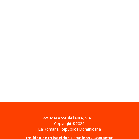
Azucareros del Este, S.R.L.
Copyright ©2026.
La Romana, República Dominicana
Política de Privacidad
/
Empleos
/
Contactar