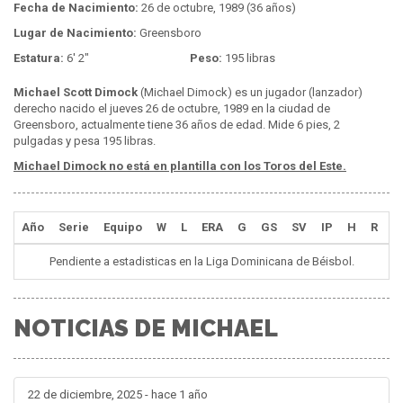
Fecha de Nacimiento:
26 de octubre, 1989 (36 años)
Lugar de Nacimiento:
Greensboro
Estatura:
6' 2"
Peso:
195 libras
Michael Scott Dimock
(Michael Dimock) es un jugador (lanzador)
derecho nacido el jueves 26 de octubre, 1989 en la ciudad de
Greensboro, actualmente tiene 36 años de edad. Mide 6 pies, 2
pulgadas y pesa 195 libras.
Michael Dimock no está en plantilla con los Toros del Este.
Año
Serie
Equipo
W
L
ERA
G
GS
SV
IP
H
R
E
Pendiente a estadisticas en la Liga Dominicana de Béisbol.
NOTICIAS DE MICHAEL
22 de diciembre, 2025 - hace 1 año