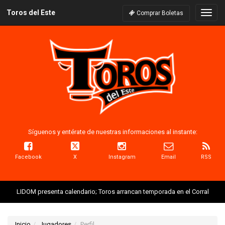
Toros del Este
Naveg
Comprar Boletas
Síguenos y entérate de nuestras informaciones al instante:
Facebook
X
Instagram
Email
RSS
LIDOM presenta calendario; Toros arrancan temporada en el Corral
Inicio
Jugadores
Perfil