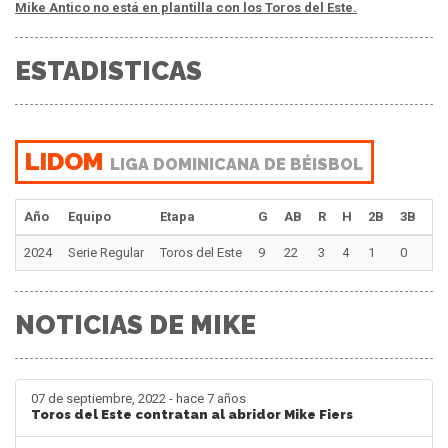
Mike Antico no está en plantilla con los Toros del Este.
ESTADISTICAS
LIDOM
LIGA DOMINICANA DE BÉISBOL
Año
Equipo
Etapa
G
AB
R
H
2B
3B
H
2024
Serie Regular
Toros del Este
9
22
3
4
1
0
0
NOTICIAS DE MIKE
07 de septiembre, 2022 - hace 7 años
Toros del Este contratan al abridor Mike Fiers