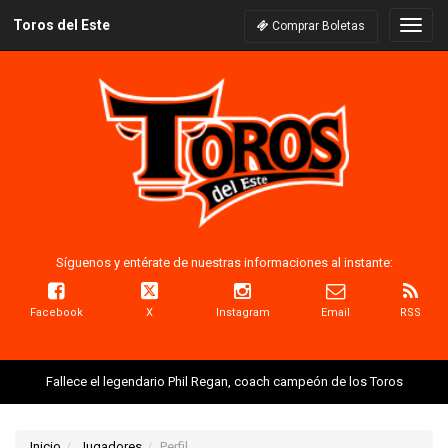
Toros del Este
Naveg
Comprar Boletas
Síguenos y entérate de nuestras informaciones al instante:
Facebook
X
Instagram
Email
RSS
Fallece el legendario Phil Regan, coach campeón de los Toros
Inicio
Jugadores
Perfil