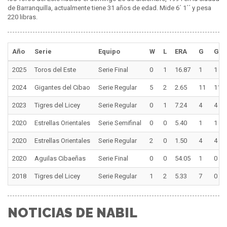
de Barranquilla, actualmente tiene 31 años de edad. Mide 6´ 1´´ y pesa
220 libras.
Año
Serie
Equipo
W
L
ERA
G
GS
2025
Toros del Este
Serie Final
0
1
16.87
1
1
2024
Gigantes del Cibao
Serie Regular
5
2
2.65
11
11
2023
Tigres del Licey
Serie Regular
0
1
7.24
4
4
2020
Estrellas Orientales
Serie Semifinal
0
0
5.40
1
1
2020
Estrellas Orientales
Serie Regular
2
0
1.50
4
4
2020
Aguilas Cibaeñas
Serie Final
0
0
54.05
1
0
2018
Tigres del Licey
Serie Regular
1
2
5.33
7
0
NOTICIAS DE NABIL