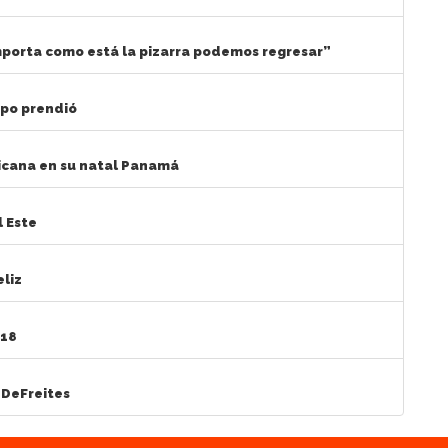
porta como está la pizarra podemos regresar”
ipo prendió
nicana en su natal Panamá
l Este
eliz
018
 DeFreites