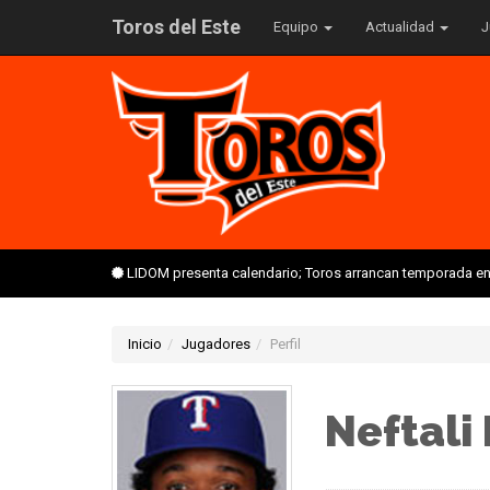
Toros del Este
Equipo
Actualidad
J
LIDOM presenta calendario; Toros arrancan temporada en 
Inicio
Jugadores
Perfil
Neftali 