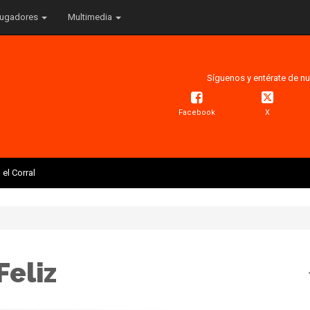
ugadores
Multimedia
Síguenos y entérate de nu
Facebook
X
el Corral
Feliz