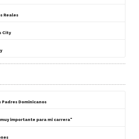
os Reales
s City
ty
os Padres Dominicanos
 muy importante para mi carrera"
ones