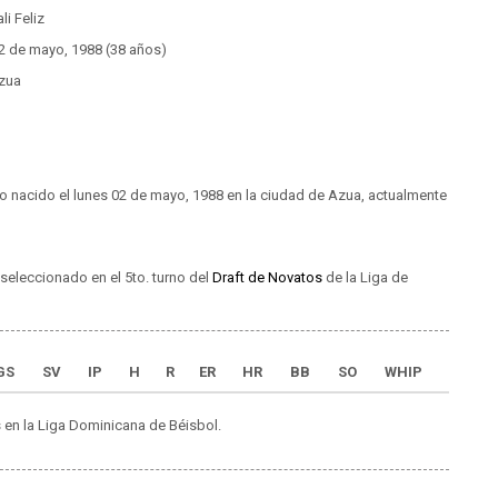
li Feliz
2 de mayo, 1988 (38 años)
zua
ho nacido el lunes 02 de mayo, 1988 en la ciudad de Azua, actualmente
seleccionado en el 5to. turno del
Draft de Novatos
de la Liga de
GS
SV
IP
H
R
ER
HR
BB
SO
WHIP
 en la Liga Dominicana de Béisbol.