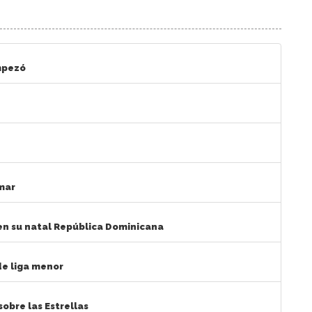
mpezó
rmar
 en su natal República Dominicana
de liga menor
sobre las Estrellas