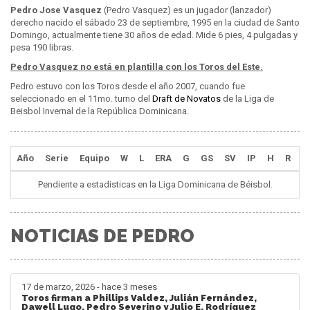
Pedro Jose Vasquez
(Pedro Vasquez) es un jugador (lanzador)
derecho nacido el sábado 23 de septiembre, 1995 en la ciudad de Santo
Domingo, actualmente tiene 30 años de edad. Mide 6 pies, 4 pulgadas y
pesa 190 libras.
Pedro Vasquez no está en plantilla con los Toros del Este.
Pedro estuvo con los Toros desde el año 2007, cuando fue
seleccionado en el 11mo. turno del
Draft de Novatos
de la Liga de
Beisbol Invernal de la República Dominicana.
Año
Serie
Equipo
W
L
ERA
G
GS
SV
IP
H
R
E
Pendiente a estadisticas en la Liga Dominicana de Béisbol.
NOTICIAS DE PEDRO
17 de marzo, 2026 - hace 3 meses
Toros firman a Phillips Valdez, Julián Fernández,
Dawell Lugo, Pedro Severino y Julio E. Rodríguez