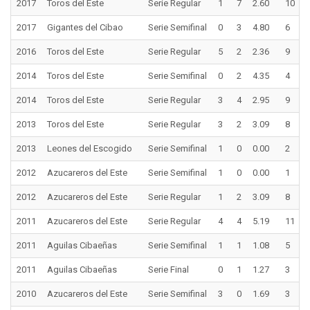
2017
Toros del Este
Serie Regular
1
7
2.60
10
2017
Gigantes del Cibao
Serie Semifinal
0
3
4.80
6
2016
Toros del Este
Serie Regular
5
2
2.36
9
2014
Toros del Este
Serie Semifinal
0
2
4.35
4
2014
Toros del Este
Serie Regular
3
4
2.95
9
2013
Toros del Este
Serie Regular
3
2
3.09
8
2013
Leones del Escogido
Serie Semifinal
1
0
0.00
2
2012
Azucareros del Este
Serie Semifinal
1
0
0.00
1
2012
Azucareros del Este
Serie Regular
1
2
3.09
8
2011
Azucareros del Este
Serie Regular
4
4
5.19
11
2011
Aguilas Cibaeñas
Serie Semifinal
1
1
1.08
5
2011
Aguilas Cibaeñas
Serie Final
0
1
1.27
3
2010
Azucareros del Este
Serie Semifinal
3
0
1.69
3