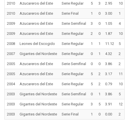
2010
Azucareros del Este
Serie Regular
5
3
2.95
10
2010
Azucareros del Este
Serie Final
1
0
3.00
1
2009
Azucareros del Este
Serie Semifinal
3
0
1.05
4
2009
Azucareros del Este
Serie Regular
2
0
1.87
10
2008
Leones del Escogido
Serie Regular
1
1
11.12
5
2007
Gigantes del Nordeste
Serie Regular
0
1
4.32
2
2005
Azucareros del Este
Serie Semifinal
0
0
3.86
2
2005
Azucareros del Este
Serie Regular
5
2
3.17
11
2004
Azucareros del Este
Serie Regular
5
2
0.79
10
2003
Gigantes del Nordeste
Serie Semifinal
0
1
3.86
5
2003
Gigantes del Nordeste
Serie Regular
3
5
3.91
12
2003
Gigantes del Nordeste
Serie Final
1
0
0.00
2