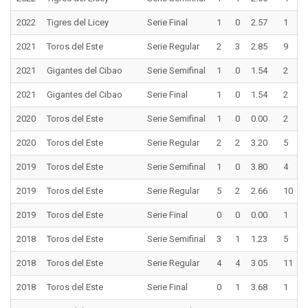
2022
Tigres del Licey
Serie Final
1
0
2.57
1
2021
Toros del Este
Serie Regular
2
3
2.85
9
2021
Gigantes del Cibao
Serie Semifinal
1
0
1.54
2
2021
Gigantes del Cibao
Serie Final
1
0
1.54
2
2020
Toros del Este
Serie Semifinal
1
0
0.00
2
2020
Toros del Este
Serie Regular
2
2
3.20
5
2019
Toros del Este
Serie Semifinal
1
0
3.80
4
2019
Toros del Este
Serie Regular
5
2
2.66
10
2019
Toros del Este
Serie Final
0
0
0.00
1
2018
Toros del Este
Serie Semifinal
3
1
1.23
5
2018
Toros del Este
Serie Regular
4
4
3.05
11
2018
Toros del Este
Serie Final
0
1
3.68
1