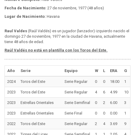
Fecha de Nacimiento:
27 de noviembre, 1977 (48 años)
Lugar de Nacimiento:
Havana
Raul Valdes
(Raúl Valdés) es un jugador (lanzador) izquierdo nacido el
domingo 27 de noviembre, 1977 en la ciudad de Havana, actualmente
tiene 48 años de edad.
Raúl Valdés no está en plantilla con los Toros del Este.
Año
Serie
Equipo
W
L
ERA
G
2024
Toros del Este
Serie Regular
0
0
18.00
1
2023
Toros del Este
Serie Regular
4
6
4.99
10
2023
Estrellas Orientales
Serie Semifinal
0
2
6.00
3
2023
Estrellas Orientales
Serie Final
0
0
0.00
1
2022
Toros del Este
Serie Regular
2
4
3.69
9
2022
Tigres del Licey
Serie Semifinal
1
1
2.05
4