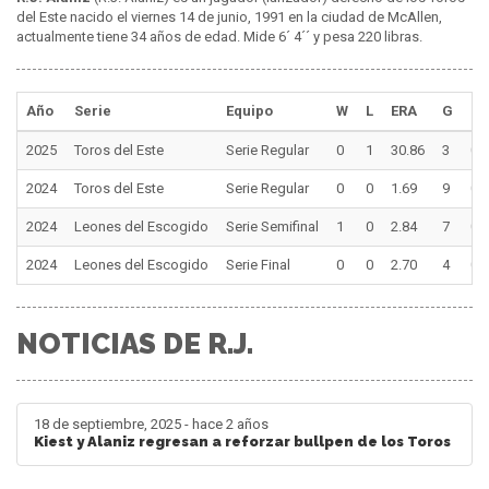
del Este nacido el viernes 14 de junio, 1991 en la ciudad de McAllen,
actualmente tiene 34 años de edad. Mide 6´ 4´´ y pesa 220 libras.
Año
Serie
Equipo
W
L
ERA
G
G
2025
Toros del Este
Serie Regular
0
1
30.86
3
0
2024
Toros del Este
Serie Regular
0
0
1.69
9
0
2024
Leones del Escogido
Serie Semifinal
1
0
2.84
7
0
2024
Leones del Escogido
Serie Final
0
0
2.70
4
0
NOTICIAS DE R.J.
18 de septiembre, 2025 - hace 2 años
Kiest y Alaniz regresan a reforzar bullpen de los Toros