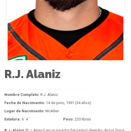
R.J. Alaniz
Nombre Completo:
R.J. Alaniz
Fecha de Nacimiento:
14 de junio, 1991 (34 años)
Lugar de Nacimiento:
McAllen
Estatura:
6´ 4´´
Peso:
220 libras
R.J. Alaniz
(R.J. Alaniz) es un jugador (lanzador) derecho de los Toros