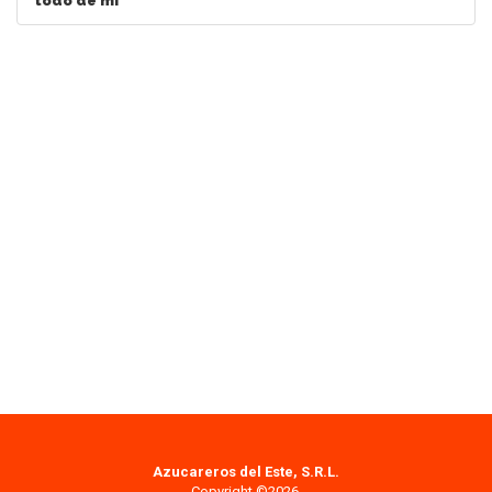
todo de mi"
Azucareros del Este, S.R.L.
Copyright ©2026.