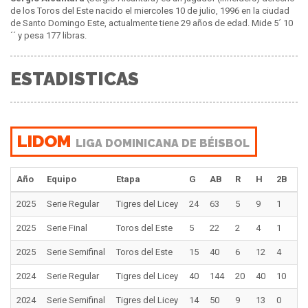
de los Toros del Este nacido el miercoles 10 de julio, 1996 en la ciudad
de Santo Domingo Este, actualmente tiene 29 años de edad. Mide 5´ 10
´´ y pesa 177 libras.
ESTADISTICAS
LIDOM
LIGA DOMINICANA DE BÉISBOL
Año
Equipo
Etapa
G
AB
R
H
2B
3
2025
Serie Regular
Tigres del Licey
24
63
5
9
1
1
2025
Serie Final
Toros del Este
5
22
2
4
1
0
2025
Serie Semifinal
Toros del Este
15
40
6
12
4
0
2024
Serie Regular
Tigres del Licey
40
144
20
40
10
1
2024
Serie Semifinal
Tigres del Licey
14
50
9
13
0
1