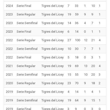
2024
Serie Final
Tigres del Licey
7
33
1
10
1
0
2023
Serie Regular
Tigres del Licey
19
59
9
9
1
1
2023
Serie Semifinal
Tigres del Licey
14
36
4
7
1
0
2023
Serie Final
Tigres del Licey
6
14
0
1
1
0
2022
Serie Regular
Tigres del Licey
27
100
12
21
4
1
2022
Serie Semifinal
Tigres del Licey
10
30
7
7
1
1
2022
Serie Final
Tigres del Licey
5
18
0
3
1
0
2021
Serie Regular
Tigres del Licey
19
69
13
20
4
1
2021
Serie Semifinal
Tigres del Licey
15
55
10
20
3
0
2020
Serie Regular
Tigres del Licey
23
70
9
18
2
1
2019
Serie Regular
Tigres del Licey
4
14
1
4
1
0
2019
Serie Semifinal
Tigres del Licey
19
64
9
15
1
0
2019
Serie Final
Tigres del Licey
3
9
0
3
0
0