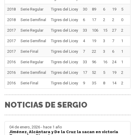
2018
Serie Regular
Tigres del Licey
30
89
6
19
5
0
2018
Serie Semifinal
Tigres del Licey
6
17
2
2
0
0
2017
Serie Regular
Tigres del Licey
33
106
15
27
2
0
2017
Serie Semifinal
Tigres del Licey
4
19
3
7
1
0
2017
Serie Final
Tigres del Licey
7
22
3
6
1
0
2016
Serie Regular
Tigres del Licey
33
96
16
24
1
1
2016
Serie Semifinal
Tigres del Licey
17
52
5
19
2
0
2016
Serie Final
Tigres del Licey
9
35
8
14
2
1
NOTICIAS DE SERGIO
04 de enero, 2026 - hace 1 año
Jiménez, Alcántara y De la Cruz la sacan en victoria