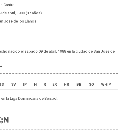
n Castro
 de abril, 1988 (37 años)
n Jose de los Llanos
echo nacido el sábado 09 de abril, 1988 en la ciudad de San Jose de
.
GS
SV
IP
H
R
ER
HR
BB
SO
WHIP
 en la Liga Dominicana de Béisbol.
;N