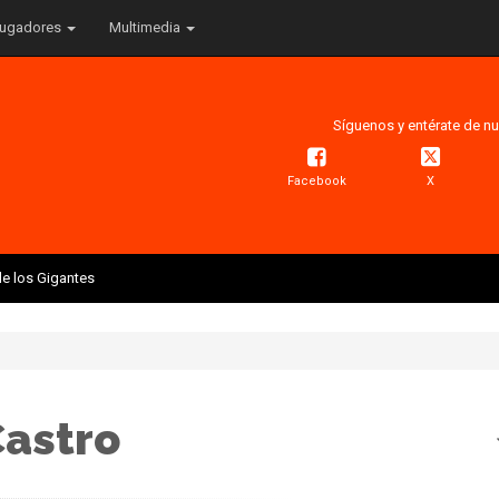
ugadores
Multimedia
Síguenos y entérate de nu
Facebook
X
e los Gigantes
Castro