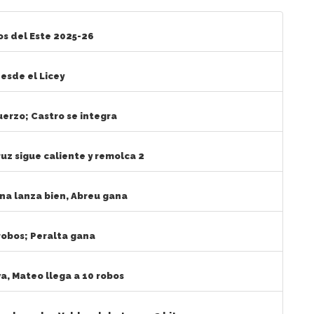
s del Este 2025-26
esde el Licey
erzo; Castro se integra
uz sigue caliente y remolca 2
na lanza bien, Abreu gana
 robos; Peralta gana
a, Mateo llega a 10 robos