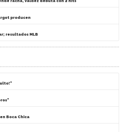
iende racha, Valdez debuta con 2 hits
Margot producen
ar; resultados MLB
ulto!"
oros"
 en Boca Chica