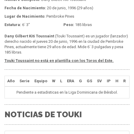
Fecha de Nacimiento:
20 de junio, 1996 (29 años)
Lugar de Nacimiento:
Pembroke Pines
Estatura:
6´ 3"
Peso:
185 libras
Dany Gilbert Kiti Toussaint
(Touki Toussaint) es un jugador (lanzador)
derecho nacido el jueves 20 de junio, 1996 en la ciudad de Pembroke
Pines, actualmente tiene 29 años de edad. Mide 6´ 3 pulgadas y pesa
185 libras.
Touki Toussaint no está en plantilla con los Toros del Este.
Año
Serie
Equipo
W
L
ERA
G
GS
SV
IP
H
R
E
Pendiente a estadisticas en la Liga Dominicana de Béisbol.
NOTICIAS DE TOUKI