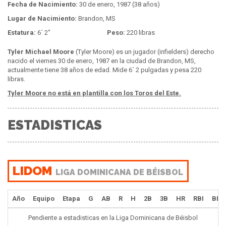
Fecha de Nacimiento:
30 de enero, 1987 (38 años)
Lugar de Nacimiento:
Brandon, MS
Estatura:
6´ 2"
Peso:
220 libras
Tyler Michael Moore
(Tyler Moore) es un jugador (infielders) derecho
nacido el viernes 30 de enero, 1987 en la ciudad de Brandon, MS,
actualmente tiene 38 años de edad. Mide 6´ 2 pulgadas y pesa 220
libras.
Tyler Moore no está en plantilla con los Toros del Este.
ESTADISTICAS
LIDOM
LIGA DOMINICANA DE BÉISBOL
Año
Equipo
Etapa
G
AB
R
H
2B
3B
HR
RBI
BB
Pendiente a estadisticas en la Liga Dominicana de Béisbol