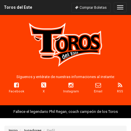
Toros del Este
Naveg
Comprar Boletas
Síguenos y entérate de nuestras informaciones al instante:
Facebook
X
Instagram
Email
RSS
Fallece el legendario Phil Regan, coach campeón de los Toros
Inicio
Jugadores
Perfil