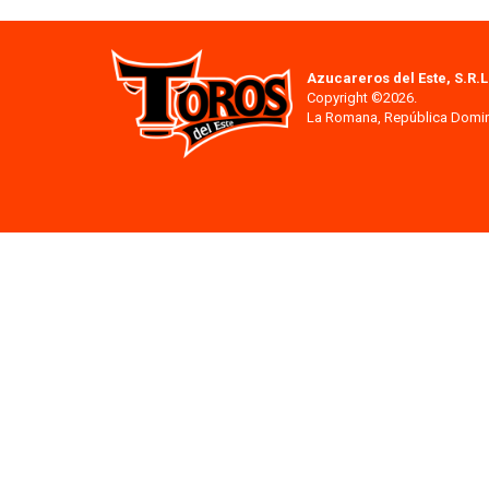
Azucareros del Este, S.R.L
Copyright ©2026.
La Romana, República Domi