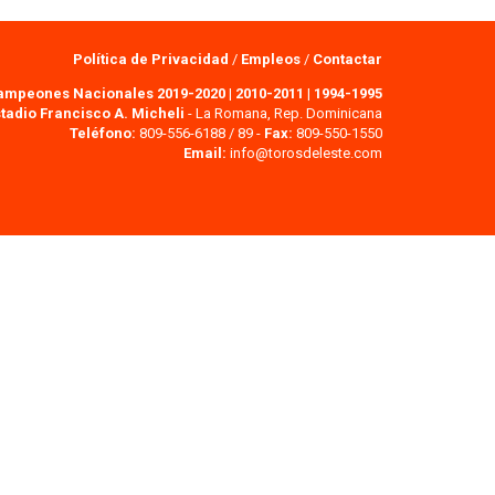
Política de Privacidad
/
Empleos
/
Contactar
ampeones Nacionales 2019-2020
|
2010-2011
|
1994-1995
tadio Francisco A. Micheli
- La Romana, Rep. Dominicana
Teléfono:
809-556-6188 / 89 -
Fax:
809-550-1550
Email:
info@torosdeleste.com