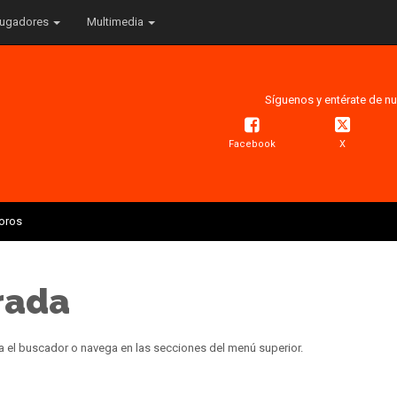
ugadores
Multimedia
Síguenos y entérate de nu
Facebook
X
Toros
rada
a el buscador o navega en las secciones del menú superior.