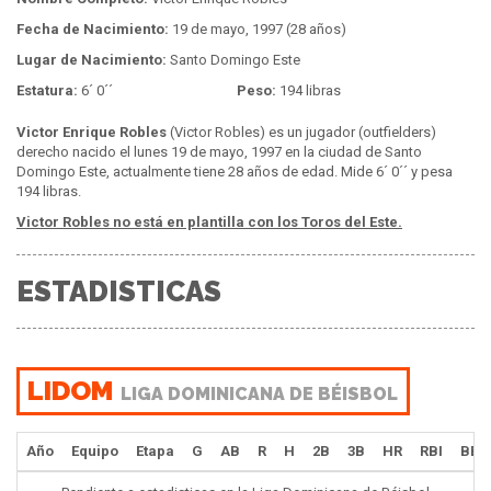
Fecha de Nacimiento:
19 de mayo, 1997 (28 años)
Lugar de Nacimiento:
Santo Domingo Este
Estatura:
6´ 0´´
Peso:
194 libras
Victor Enrique Robles
(Victor Robles) es un jugador (outfielders)
derecho nacido el lunes 19 de mayo, 1997 en la ciudad de Santo
Domingo Este, actualmente tiene 28 años de edad. Mide 6´ 0´´ y pesa
194 libras.
Victor Robles no está en plantilla con los Toros del Este.
ESTADISTICAS
LIDOM
LIGA DOMINICANA DE BÉISBOL
Año
Equipo
Etapa
G
AB
R
H
2B
3B
HR
RBI
BB