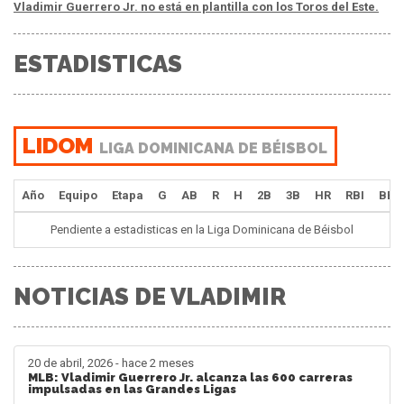
Vladimir Guerrero Jr. no está en plantilla con los Toros del Este.
ESTADISTICAS
LIDOM
LIGA DOMINICANA DE BÉISBOL
Año
Equipo
Etapa
G
AB
R
H
2B
3B
HR
RBI
BB
Pendiente a estadisticas en la Liga Dominicana de Béisbol
NOTICIAS DE VLADIMIR
20 de abril, 2026 - hace 2 meses
MLB: Vladimir Guerrero Jr. alcanza las 600 carreras
impulsadas en las Grandes Ligas