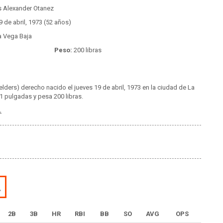
s Alexander Otanez
 de abril, 1973 (52 años)
 Vega Baja
Peso:
200 libras
ielders) derecho nacido el jueves 19 de abril, 1973 en la ciudad de La
1 pulgadas y pesa 200 libras.
.
L
2B
3B
HR
RBI
BB
SO
AVG
OPS