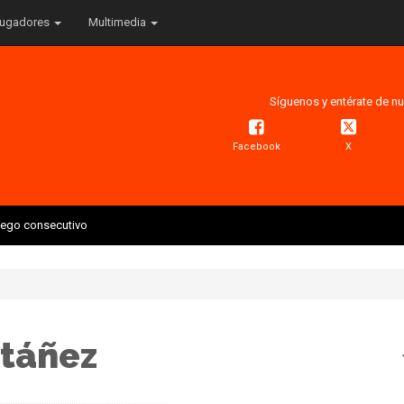
ugadores
Multimedia
Síguenos y entérate de nu
Facebook
X
juego consecutivo
Otáñez