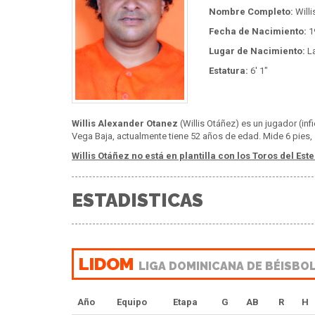
Nombre Completo:
Willi
Fecha de Nacimiento:
19
Lugar de Nacimiento:
La
Estatura:
6' 1"
Willis Alexander Otanez
(Willis Otáñez) es un jugador (inf
Vega Baja, actualmente tiene 52 años de edad. Mide 6 pies, 
Willis Otáñez no está en plantilla con los Toros del Este
ESTADISTICAS
LIDOM
LIGA DOMINICANA DE BÉISBO
Año
Equipo
Etapa
G
AB
R
H