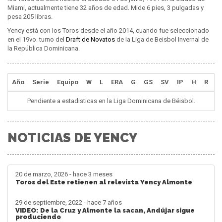
Miami, actualmente tiene 32 años de edad. Mide 6 pies, 3 pulgadas y
pesa 205 libras.
Yency está con los Toros desde el año 2014, cuando fue seleccionado
en el 19vo. turno del
Draft de Novatos
de la Liga de Beisbol Invernal de
la República Dominicana.
Año
Serie
Equipo
W
L
ERA
G
GS
SV
IP
H
R
E
Pendiente a estadisticas en la Liga Dominicana de Béisbol.
NOTICIAS DE YENCY
20 de marzo, 2026 - hace 3 meses
Toros del Este retienen al relevista Yency Almonte
29 de septiembre, 2022 - hace 7 años
VIDEO: De la Cruz y Almonte la sacan, Andújar sigue
produciendo