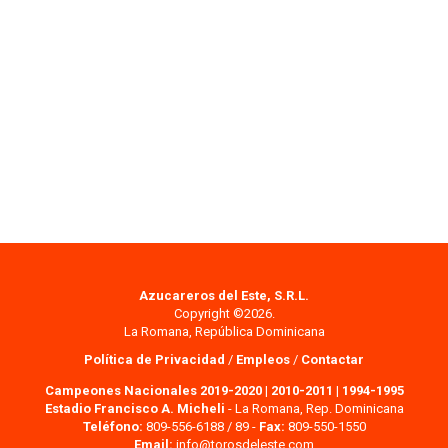
Azucareros del Este, S.R.L.
Copyright ©2026.
La Romana, República Dominicana
Política de Privacidad
/
Empleos
/
Contactar
Campeones Nacionales 2019-2020
|
2010-2011
|
1994-1995
Estadio Francisco A. Micheli
- La Romana, Rep. Dominicana
Teléfono:
809-556-6188 / 89 -
Fax:
809-550-1550
Email:
info@torosdeleste.com