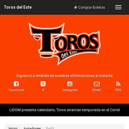
Toros del Este
Naveg
Comprar Boletas
Síguenos y entérate de nuestras informaciones al instante:
Facebook
X
Instagram
Email
RSS
LIDOM presenta calendario; Toros arrancan temporada en el Corral
Inicio
Jugadores
Perfil