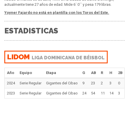
actualmente tiene 27 años de edad. Mide 6´ 0´´ y pesa 179 libras.
Yoyner Fajardo no está en plantilla con los Toros del Este.
ESTADISTICAS
LIDOM
LIGA DOMINICANA DE BÉISBOL
Año
Equipo
Etapa
G
AB
R
H
2B
2024
Serie Regular
Gigantes del Cibao
9
23
2
3
0
2023
Serie Regular
Gigantes del Cibao
24
54
11
14
3