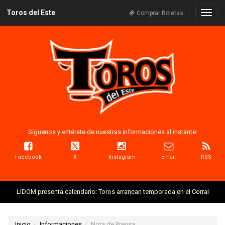
Toros del Este
Naveg
Comprar Boletas
Síguenos y entérate de nuestras informaciones al instante:
Facebook
X
Instagram
Email
RSS
LIDOM presenta calendario; Toros arrancan temporada en el Corral
Inicio
Informaciones
Nota de Prensa