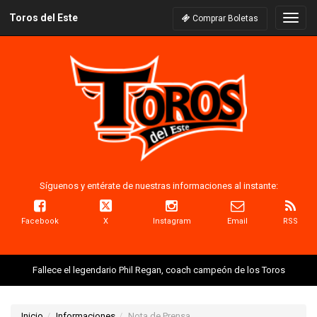
Toros del Este
Naveg
Comprar Boletas
Síguenos y entérate de nuestras informaciones al instante:
Facebook
X
Instagram
Email
RSS
Fallece el legendario Phil Regan, coach campeón de los Toros
Inicio
Informaciones
Nota de Prensa