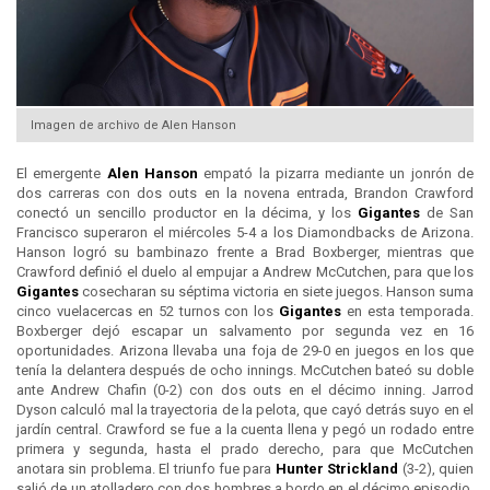
Imagen de archivo de Alen Hanson
El emergente
Alen Hanson
empató la pizarra mediante un jonrón de
dos carreras con dos outs en la novena entrada, Brandon Crawford
conectó un sencillo productor en la décima, y los
Gigantes
de San
Francisco superaron el miércoles 5-4 a los Diamondbacks de Arizona.
Hanson logró su bambinazo frente a Brad Boxberger, mientras que
Crawford definió el duelo al empujar a Andrew McCutchen, para que los
Gigantes
cosecharan su séptima victoria en siete juegos. Hanson suma
cinco vuelacercas en 52 turnos con los
Gigantes
en esta temporada.
Boxberger dejó escapar un salvamento por segunda vez en 16
oportunidades. Arizona llevaba una foja de 29-0 en juegos en los que
tenía la delantera después de ocho innings. McCutchen bateó su doble
ante Andrew Chafin (0-2) con dos outs en el décimo inning. Jarrod
Dyson calculó mal la trayectoria de la pelota, que cayó detrás suyo en el
jardín central. Crawford se fue a la cuenta llena y pegó un rodado entre
primera y segunda, hasta el prado derecho, para que McCutchen
anotara sin problema. El triunfo fue para
Hunter Strickland
(3-2), quien
salió de un atolladero con dos hombres a bordo en el décimo episodio.