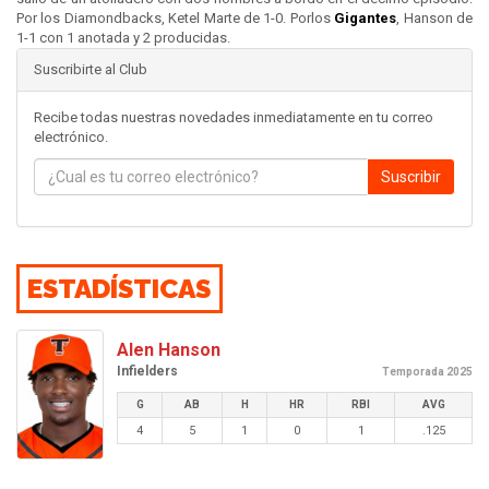
Por los Diamondbacks, Ketel Marte de 1-0. Porlos
Gigantes
, Hanson de
1-1 con 1 anotada y 2 producidas.
Suscribirte al Club
Recibe todas nuestras novedades inmediatamente en tu correo
electrónico.
Suscribir
ESTADÍSTICAS
Alen Hanson
Infielders
Temporada 2025
G
AB
H
HR
RBI
AVG
4
5
1
0
1
.125